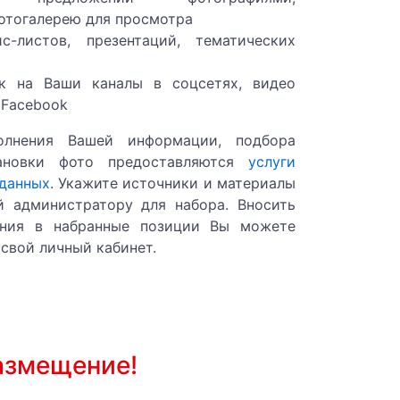
тогалерею для просмотра
с-листов, презентаций, тематических
ок на Ваши каналы в соцсетях, видео
 Facebook
шного отопления.
олнения Вашей информации, подбора
Pегионы прочие
ановки фото предоставляются
услуги
 данных
. Укажите источники и материалы
 администратору для набора. Вносить
грн/шт
ения в набранные позиции Вы можете
свой личный кабинет.
грн/шт
грн/шт
г.Харьков
азмещение!