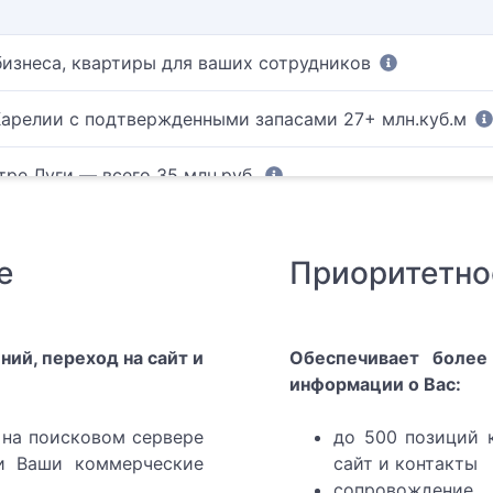
изнеса, квартиры для ваших сотрудников
арелии с подтвержденными запасами 27+ млн.куб.м
тре Луги — всего 35 млн.руб.
бутина Владимира Викторовича
е
Приоритетно
ий, переход на сайт и
Обеспечивает более
информации о Вас:
на поисковом сервере
до 500 позиций 
 Ваши коммерческие
сайт и контакты
сопровожден