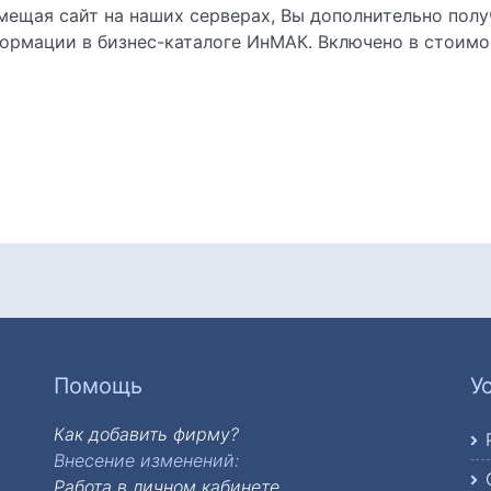
мещая сайт на наших серверах, Вы дополнительно пол
ормации в бизнес-каталоге ИнМАК. Включено в стоимо
ный в шумоизолированном корпусе
елем
лінінгове підприСмство
лы
Помощь
У
Как добавить фирму?
Внесение изменений:
Работа в личном кабинете.