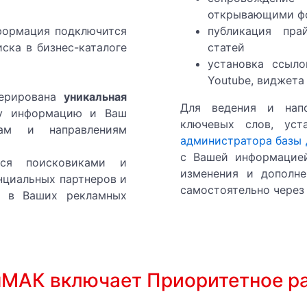
открывающими фо
ондиционирования, и воздушного отопления.
формация подключится
публикация прай
иска в бизнес-каталоге
статей
 и кондиционирования, и воздушного отопления.
установка ссыл
Youtube, виджета
ство систем вентиляции и кондиционирования, и возду
ерирована
уникальная
Для ведения и нап
шу информацию и Ваш
СНОЕ ПРЕДПРИЯТИЕ
ключевых слов, уст
ам и направлениям
администратора базы
АЖУВАЧА ЗАПЧАСТИНИ
с Вашей информацией
тся поисковиками и
изменения и дополн
нциальных партнеров и
НАВАНТАЖУВАЧІВ КУПИТИ
самостоятельно через 
ь в Ваших рекламных
ЖУВАЧІВ ТА ЗАПЧАСТИНИ
нМАК включает
Приоритетное р
ный