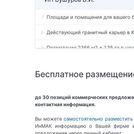
Площади и помещения для вашего б
Действующий гранитный карьер в К
Промздание 2366 м2 + 1,35 га в цен
Центр гипноза Кара
Бесплатное размещени
Гипноз
Центр гипноза
до 30 позиций коммерческих предложен
контактная информация.
Школа гипноза
Вы можете
самостоятельно разместить
АЭРАЦИЯ
ИнМАК информацию о Вашей фирме и
предложения через личный кабинет.