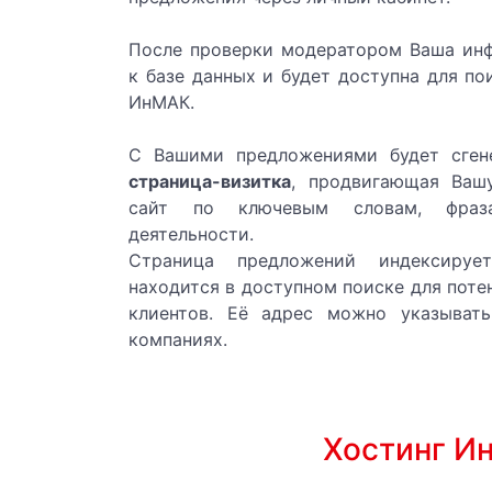
Устройство систем вентиляции и к
После проверки модератором Ваша ин
к базе данных и будет доступна для по
Проектирование систем вентиляции
ИнМАК.
Поставка оборудования для устрой
С Вашими предложениями будет сген
страница-визитка
, продвигающая Ва
СТРУМ-СЕРВИС ЧА
сайт по ключевым словам, фраз
деятельности.
АКУМУЛЯТОРНА БАТАРЕЯ НАВАНТ
Страница предложений индексируе
находится в доступном поиске для поте
ТЯГОВА БАТАРЕЯ / АКУМУЛЯТОРИ 
клиентов. Её адрес можно указыват
компаниях.
АКУМУЛЯТОРНІ БАТАРЕТ НАВАНТА
Компания "ССК ТМ"
Хостинг И
Вентилятор канальный прямоуголь