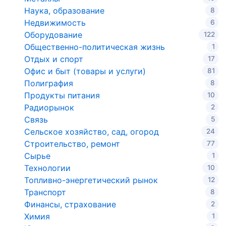
Наука, образование
8
Недвижимость
6
Оборудование
122
Общественно-политическая жизнь
1
Отдых и спорт
17
Офис и быт (товары и услуги)
81
Полиграфия
8
Продукты питания
10
Радиорынок
2
Связь
5
Сельское хозяйство, сад, огород
24
Строительство, ремонт
77
Сырье
1
Технологии
10
Топливно-энергетический рынок
12
Транспорт
8
Финансы, страхование
2
Химия
1