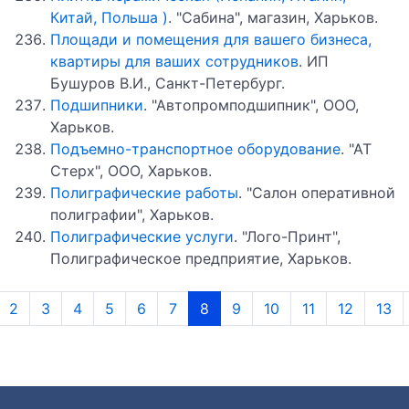
Китай, Польша )
. "Сабина", магазин, Харьков.
Площади и помещения для вашего бизнеса,
квартиры для ваших сотрудников
. ИП
Бушуров В.И., Санкт-Петербург.
Подшипники
. "Автопромподшипник", ООО,
Харьков.
Подъемно-транспортное оборудование
. "АТ
Стерх", ООО, Харьков.
Полиграфические работы
. "Салон оперативной
полиграфии", Харьков.
Полиграфические услуги
. "Лого-Принт",
Полиграфическое предприятие, Харьков.
ыдущая
2
3
4
5
6
7
8
9
10
11
12
13